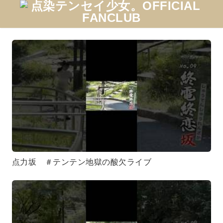
点力坂 ＃テンテン地獄の酸欠ライブ