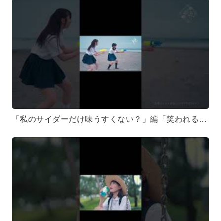
「私のサイダーだけ味うすくない？」編「笑われる覚悟なら、もうできてます。…ついでにちょっと、笑わせる気もあります。」#テンテン #点染テンセイ少女 #mv