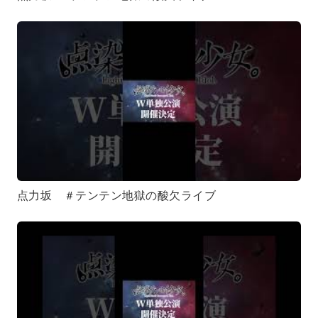
点力坂 ＃テンテン地獄の酸欠ライブ