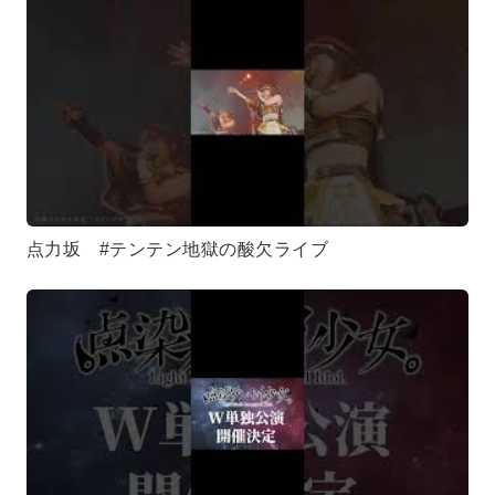
点力坂 #テンテン地獄の酸欠ライブ