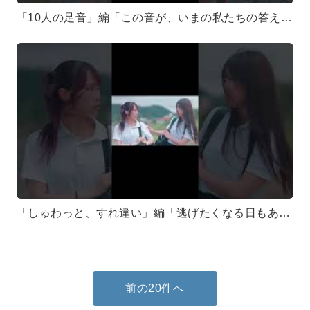
「10人の足音」編「この音が、いまの私たちの答え。フルボリュームだ 鳴らせ足音」#テンテン #点染テンセイ少女 #mv
「しゅわっと、すれ違い」編「逃げたくなる日もある。でも……白旗は、あげない。」#テンテン #点染テンセイ少女 #mv
前の20件へ