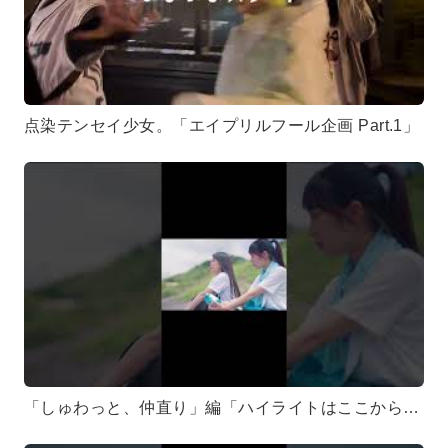
点染テンセイ少女。「エイプリルフール企画 Part.1」
「しゅわっと、仲直り」編「ハイライトはここから。キミとだから、超えていける。」#テンテン #点染テンセイ少女 #mv