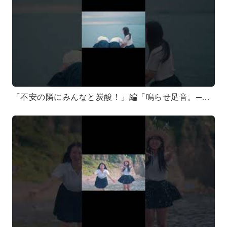
「不安の隣にみんなと炭酸！」編「鳴らせ足音。──止まっていた私を連れ出すように。」#テンテン #点染テンセイ少女 #mv