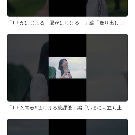
「TIFがはじまる！夏がはじける！」編「走り出したら止まれない！この夏フルスピード！」#テンテン #点染テンセイ少女 #mv
「TIFと青春!!はじける放課後」編「いまにも立ち止まってしまいそうな君へ。 これは、背中を押すサウンド。──」#テンテン #点染テンセイ少女 #mv